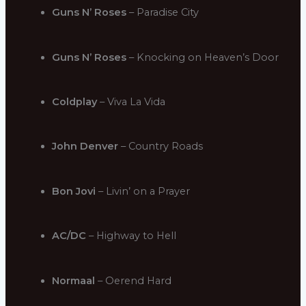
Guns N’ Roses
– Paradise City
Guns N’ Roses
– Knocking on Heaven’s Door
Coldplay
– Viva La Vida
John Denver
– Country Roads
Bon Jovi
– Livin’ on a Prayer
AC/DC
– Highway to Hell
Normaal
– Oerend Hard