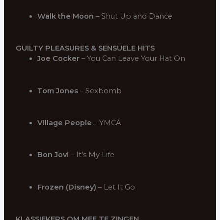
Walk the Moon
– Shut Up and Dance
GUILTY PLEASURES & SENSUELE HITS
Joe Cocker
– You Can Leave Your Hat On
Tom Jones
– Sexbomb
Village People
– YMCA
Bon Jovi
– It’s My Life
Frozen (Disney)
– Let It Go
KLASSIEKERS OM MEE TE ZINGEN