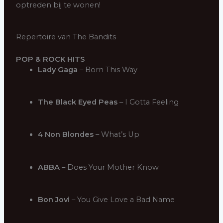
optreden bij te wonen!
Repertoire van The Bandits
POP & ROCK HITS
Lady Gaga
– Born This Way
The Black Eyed Peas
– I Gotta Feeling
4 Non Blondes
– What’s Up
ABBA
– Does Your Mother Know
Bon Jovi
– You Give Love a Bad Name