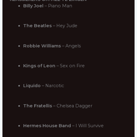
Billy Joel
– Piano Man
The Beatles
– Hey Jude
Robbie Williams
– Angels
Kings of Leon
– Sex on Fire
Liquido
– Narcotic
The Fratellis
– Chelsea Dagger
Hermes House Band
– I Will Survive